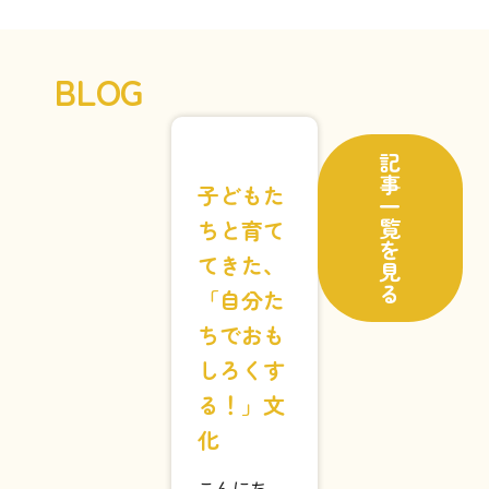
BLOG
記
事
一
子どもた
覧
ちと育て
を
見
てきた、
る
「自分た
ちでおも
しろくす
る！」文
化